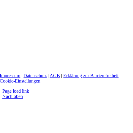
Impressum
|
Datenschutz
|
AGB
|
Erklärung zur Barrierefreiheit
|
Cookie-Einstellungen
Page load link
Nach oben