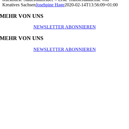
Kreatives Sachsen
Josehpine Hage
2020-02-14T13:56:09+01:00
MEHR VON UNS
NEWSLETTER ABONNIEREN
MEHR VON UNS
NEWSLETTER ABONNIEREN