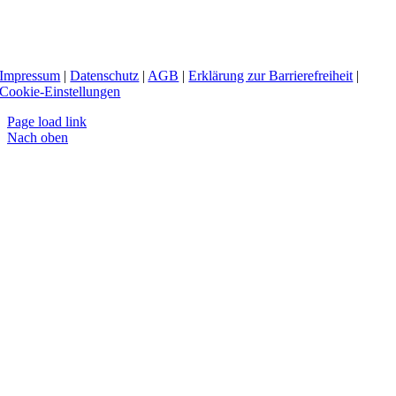
Impressum
|
Datenschutz
|
AGB
|
Erklärung zur Barrierefreiheit
|
Cookie-Einstellungen
Page load link
Nach oben