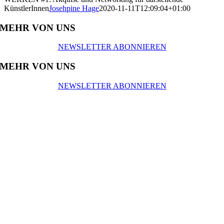
KünstlerInnen
Josehpine Hage
2020-11-11T12:09:04+01:00
MEHR VON UNS
NEWSLETTER ABONNIEREN
MEHR VON UNS
NEWSLETTER ABONNIEREN