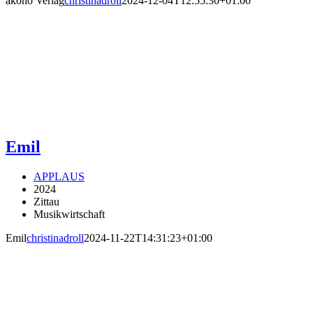
akono Verlag
christinadroll
2024-12-04T12:55:30+01:00
Emil
APPLAUS
2024
Zittau
Musikwirtschaft
Emil
christinadroll
2024-11-22T14:31:23+01:00