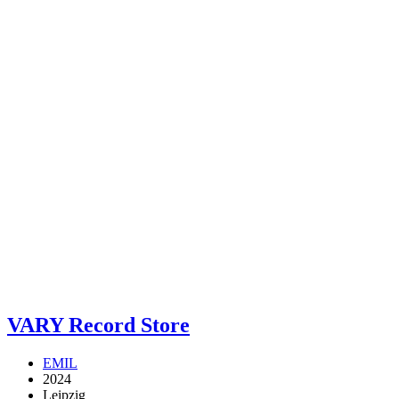
VARY Record Store
EMIL
2024
Leipzig