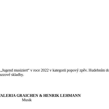
ěži „Jugend musiziert“ v roce 2022 v kategorii popový zpěv. Hudební
jazzové skladby.
VALERIA GRAICHEN & HENRIK LEHMANN
Musik