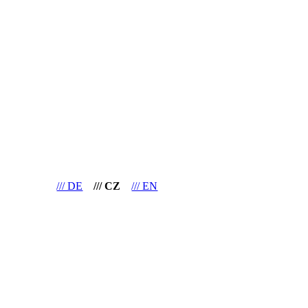
/// DE
/// CZ
/// EN