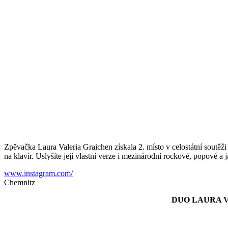
Zpěvačka Laura Valeria Graichen získala 2. místo v celostátní sout
na klavír. Uslyšíte její vlastní verze i mezinárodní rockové, popové a 
www.instagram.com/
Chemnitz
DUO LAURA 