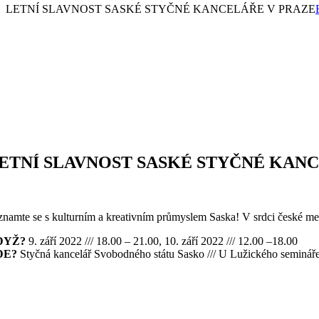
LETNÍ SLAVNOST SASKÉ STYČNÉ KANCELÁŘE V PRAZE
ETNÍ SLAVNOST SASKÉ STYČNÉ KAN
znamte se s kulturním a kreativním průmyslem Saska! V srdci české metr
DYŽ?
9. září 2022 /// 18.00 – 21.00, 10. září 2022 /// 12.00 –18.00
DE?
Styčná kancelář Svobodného státu Sasko /// U Lužického semináře