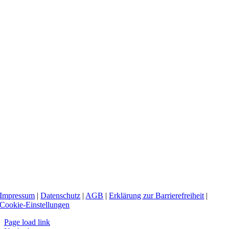
Impressum
|
Datenschutz
|
AGB
|
Erklärung zur Barrierefreiheit
|
Cookie-Einstellungen
Page load link