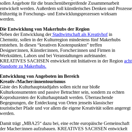
sollen Angebote für die branchenübergreifende Zusammenarbeit
entwickelt werden.
Außerdem soll künstlerisches Denken und Prozess
frühzeitig in Forschungs- und Entwicklungsprozessen wirksam
werden.
Die Entwicklung von Makerhubs der Region
Neben der Entwicklung der
Stadtwirtschaft als Kreativhof
in
Chemnitz, sollen in der Kulturregion mindestens fünf Makerhubs
entstehen. In diesen “kreativen Knotenpunkten” treffen
Designer:innen, Künstler:innen, Forscher:innen und Firmen in
Werkstätten, Labors und bei Veranstaltungen aufeinander.
KREATIVES SACHSEN entwickelt mit Initiativen in der Region
acht
Standorte zu Makerhubs.
Entwicklung von Angeboten im Bereich
Kreativ-/Macher:innentourismus
Gäste des Kulturhauptstadtjahrs sollen nicht nur bloße
Kulturkonsumenten und passive Betrachter sein, sondern zu echten
Koproduzenten der Kulturhauptstadt werden. Überraschende
Begegnungen, die Entdeckung von Orten jenseits klassischer
touristischer Pfade und vor allem die eigene Kreativität sollen angeregt
werden.
Damit trägt „MBA25“ dazu bei, eine echte europäische Gemeinschaft
der Macher:innen aufzubauen. KREATIVES SACHSEN entwickelt