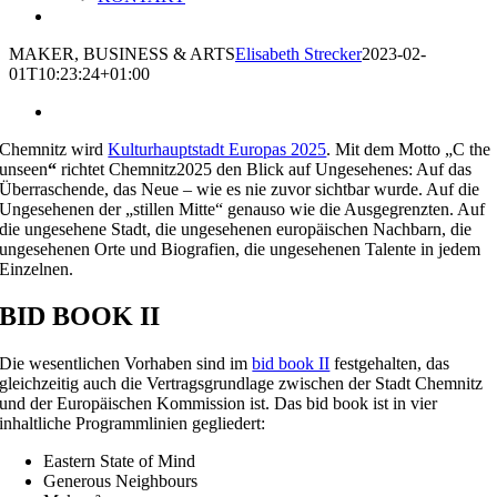
MAKER, BUSINESS & ARTS
Elisabeth Strecker
2023-02-
01T10:23:24+01:00
Chemnitz wird
Kulturhauptstadt Europas 2025
. Mit dem Motto „C the
unseen
“
richtet Chemnitz2025 den Blick auf Ungesehenes: Auf das
Überraschende, das Neue – wie es nie zuvor sichtbar wurde. Auf die
Ungesehenen der „stillen Mitte“ genauso wie die Ausgegrenzten. Auf
die ungesehene Stadt, die ungesehenen europäischen Nachbarn, die
ungesehenen Orte und Biografien, die ungesehenen Talente in jedem
Einzelnen.
BID BOOK II
Die wesentlichen Vorhaben sind im
bid book II
festgehalten, das
gleichzeitig auch die Vertragsgrundlage zwischen der Stadt Chemnitz
und der Europäischen Kommission ist. Das bid book ist in vier
inhaltliche Programmlinien gegliedert:
Eastern State of Mind
Generous Neighbours