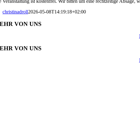
e Veranstaltung ist kostenfrei. Wir bitten um eine rechtzeitige Absage, 
christinadroll
2026-05-08T14:19:18+02:00
EHR VON UNS
EHR VON UNS