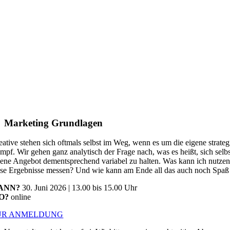
Marketing Grundlagen
eative stehen sich oftmals selbst im Weg, wenn es um die eigene strate
mpf. Wir gehen ganz analytisch der Frage nach, was es heißt, sich sel
gene Angebot dementsprechend variabel zu halten. Was kann ich nutze
ese Ergebnisse messen? Und wie kann am Ende all das auch noch Spa
ANN?
30. Juni 2026 | 13.00 bis 15.00 Uhr
O?
online
UR ANMELDUNG