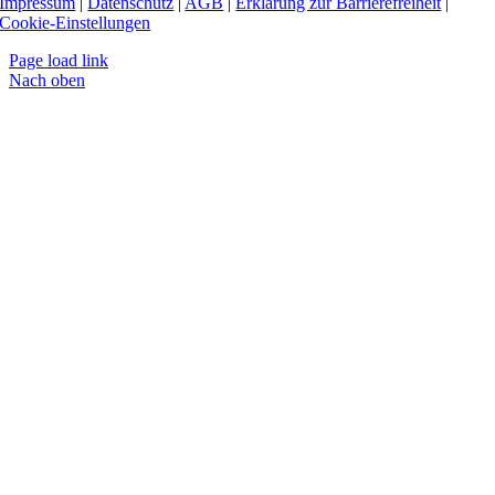
Impressum
|
Datenschutz
|
AGB
|
Erklärung zur Barrierefreiheit
|
Cookie-Einstellungen
Page load link
Nach oben