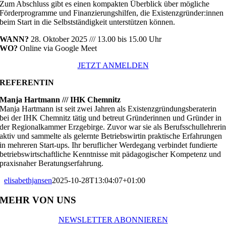
Zum Abschluss gibt es einen kompakten Überblick über mögliche
Förderprogramme und Finanzierungshilfen, die Existenzgründer:innen
beim Start in die Selbstständigkeit unterstützen können.
WANN?
28. Oktober 2025 /// 13.00 bis 15.00 Uhr
WO?
Online via Google Meet
JETZT ANMELDEN
REFERENTIN
Manja Hartmann /// IHK Chemnitz
Manja Hartmann ist seit zwei Jahren als Existenzgründungsberaterin
bei der IHK Chemnitz tätig und betreut Gründerinnen und Gründer in
der Regionalkammer Erzgebirge. Zuvor war sie als Berufsschullehreri
aktiv und sammelte als gelernte Betriebswirtin praktische Erfahrungen
in mehreren Start-ups. Ihr beruflicher Werdegang verbindet fundierte
betriebswirtschaftliche Kenntnisse mit pädagogischer Kompetenz und
praxisnaher Beratungserfahrung.
elisabethjansen
2025-10-28T13:04:07+01:00
MEHR VON UNS
NEWSLETTER ABONNIEREN