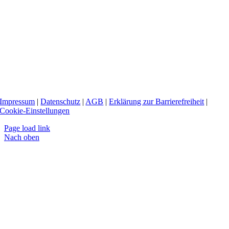
Impressum
|
Datenschutz
|
AGB
|
Erklärung zur Barrierefreiheit
|
Cookie-Einstellungen
Page load link
Nach oben