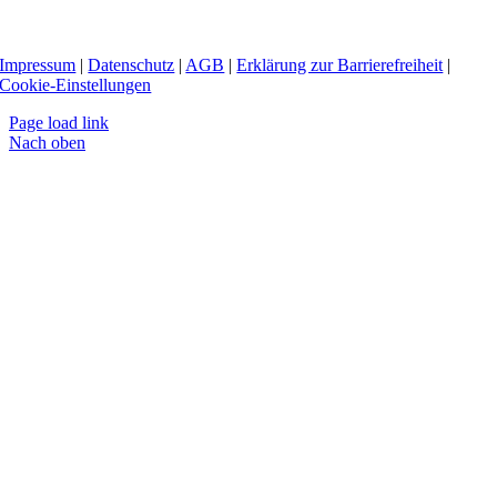
Impressum
|
Datenschutz
|
AGB
|
Erklärung zur Barrierefreiheit
|
Cookie-Einstellungen
Page load link
Nach oben