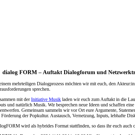
dialog FORM – Auftakt Dialogforum und Netzwerktr
 einem mehrteiligen Dialogprozess möchten wir mit euch, den Akteur:in
rausforderungen sprechen.
sammen mit der
Initiative Musik
laden wir euch zum Auftakt in die Lau
puts und natürlich Musik. Wir besprechen neue Ideen und schaffen ei
 entwerfen. Gemeinsam sammeln wir vor Ort eure Argumente, Statements 
e Förderung der Popkultur. Austausch, Vernetzung, Inputs, lebhafte Di
alogFORM wird als hybrides Format stattfinden, so dass ihr euch auch o