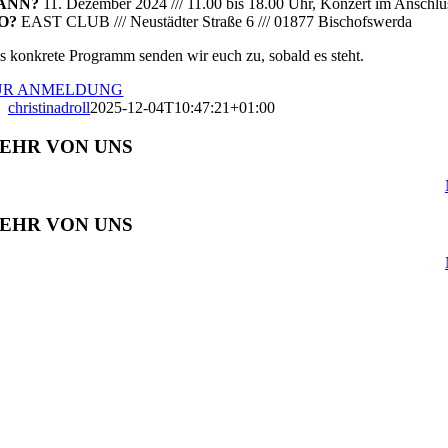
ANN?
11. Dezember 2024 /// 11.00 bis 18.00 Uhr, Konzert im Anschlu
O?
EAST CLUB /// Neustädter Straße 6 /// 01877 Bischofswerda
s konkrete Programm senden wir euch zu, sobald es steht.
UR ANMELDUNG
christinadroll
2025-12-04T10:47:21+01:00
EHR VON UNS
EHR VON UNS