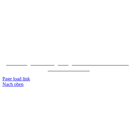
Impressum
|
Datenschutz
|
AGB
|
Erklärung zur Barrierefreiheit
|
Cookie-Einstellungen
Page load link
Nach oben