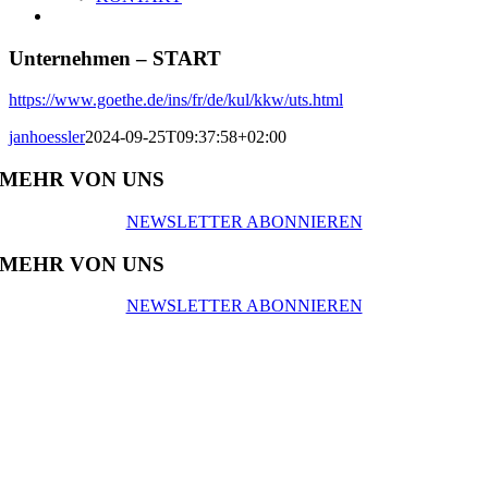
Unternehmen – START
https://www.goethe.de/ins/fr/de/kul/kkw/uts.html
janhoessler
2024-09-25T09:37:58+02:00
MEHR VON UNS
NEWSLETTER ABONNIEREN
MEHR VON UNS
NEWSLETTER ABONNIEREN