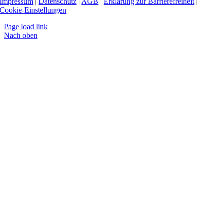
Impressum
|
Datenschutz
|
AGB
|
Erklärung zur Barrierefreiheit
|
Cookie-Einstellungen
Page load link
Nach oben