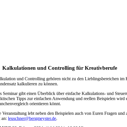
Kalkulationen und Controlling für Kreativberufe
lkulation und Controlling gehören nicht zu den Lieblingsbereichen im 
undensatz kalkulieren zu können.
s Seminar gibt einen Überblick über einfache
Kalkulations- und Steuer
aktischen Tipps zur einfachen Anwendung und reellen Beispielen wird e
anchenvergleich orientieren könnt.
e Veranstaltung lebt neben den Beispielen auch von Euren Fragen und a
t an:
leuschner@bergmeyster.de
.