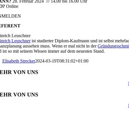
ANN?
28. Februar 2024 /// 14.00 bis 16.00 Uhr
O?
Online
NMELDEN
EFERENT
inrich Leuschner
inrich Leuschner
ist studierter Diplom-Kaufmann und ist selbst mehrfac
nanzplanung aussehen muss. Wenn er mal nicht in der
Gründungsschmi
d ist so mit seinem Wissen immer auf dem neuesten Stand.
Elisabeth Strecker
2024-03-19T08:31:02+01:00
EHR VON UNS
EHR VON UNS