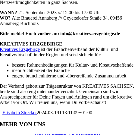
Netzwerkmöglichkeiten in ganz Sachsen.
WANN?
21. September 2023 /// 15.00 bis 17.00 Uhr
WO?
Alte Brauerei Annaberg /// Geyersdorfer Straße 34, 09456
Annaberg-Buchholz
Bitte meldet Euch vorher an:
info@kreatives-erzgebirge.de
KREATIVES ERZGEBIRGE
Kreatives Erzgebirge
ist der Branchenverband der Kultur- und
Kreativwirtschaft in der Region und setzt sich ein für:
bessere Rahmenbedingungen für Kultur- und Kreativschaffende
mehr Sichtbarkeit der Branche
engere brancheninterne und -übergreifende Zusammenarbeit
Der Verband gehört zur Trägerstruktur von KREATIVES SACHSEN,
beide sind also eng miteinander verzahnt.
Gemeinsam sind wir
Ansprechpartner für Deine Fragen und Anliegen rund um die kreative
Arbeit vor Ort. Wir freuen uns, wenn Du vorbeischaust!
Elisabeth Strecker
2024-03-19T13:11:09+01:00
MEHR VON UNS