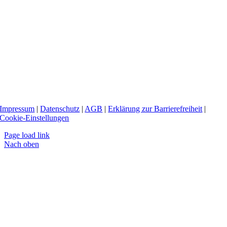
Impressum
|
Datenschutz
|
AGB
|
Erklärung zur Barrierefreiheit
|
Cookie-Einstellungen
Page load link
Nach oben