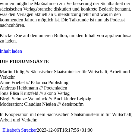
wurden mögliche Maßnahmen zur Verbesserung der Sichtbarkeit der
sächsischen Verlagsbranche diskutiert und konkrete Bedarfe benannt,
was den Verlagen aktuell an Unterstützung fehlt und was in den
kommenden Jahren möglich ist. Die Talkrunde ist nun als Podcast
nachzuhören.
Klicken Sie auf den unteren Button, um den Inhalt von app.hearthis.at
zu laden.
Inhalt laden
DIE PODIUMSGÄSTE
Martin Dulig /// Sächsischer Staatsminister für Wirtschaft, Arbeit und
Verkehr
Anne Friebel /// Palomaa Publishing
Andreas Heidtmann /// Poetenladen
Jona Elisa Krützfeld /// akono Verlag
Birgit Schulze Wehninck /// Buchkinder Leipzig
Moderation: Claudius Nießen /// detektor.fm
In Kooperation mit dem Sächsischen Staatsministerium für Wirtschaft,
Arbeit und Verkehr.
Elisabeth Strecker
2023-12-06T16:17:56+01:00