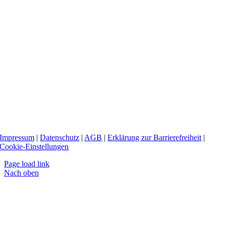
Impressum
|
Datenschutz
|
AGB
|
Erklärung zur Barrierefreiheit
|
Cookie-Einstellungen
Page load link
Nach oben