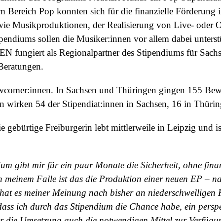
m Bereich Pop konnten sich für die finanzielle Förderung
 Musikproduktionen, der Realisierung von Live- oder Onl
pendiums sollen die Musiker:innen vor allem dabei unterstü
fungiert als Regionalpartner des Stipendiums für Sachse
Beratungen.
wcomer:innen. In Sachsen und Thüringen gingen 155 Bew
n wirken 54 der Stipendiat:innen in Sachsen, 16 in Thürin
ie gebürtige Freiburgerin lebt mittlerweile in Leipzig und i
m gibt mir für ein paar Monate die Sicherheit, ohne fina
in meinem Falle ist das die Produktion einer neuen EP – 
hat es meiner Meinung nach bisher an niederschwelligen F
dass ich durch das Stipendium die Chance habe, ein perspe
ür die Umsetzung auch die notwendigen Mittel zur Verfüg