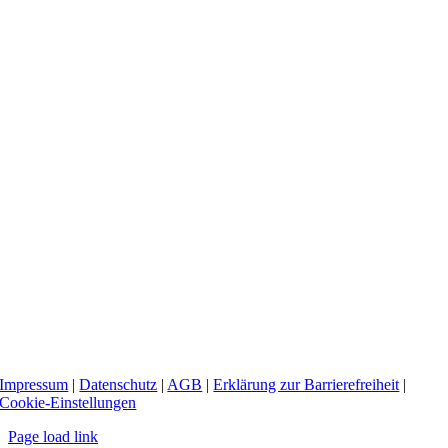
Impressum
|
Datenschutz
|
AGB
|
Erklärung zur Barrierefreiheit
|
Cookie-Einstellungen
Page load link