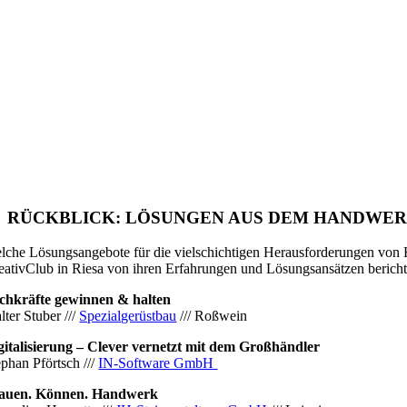
RÜCKBLICK: LÖSUNGEN AUS DEM HANDWE
lche Lösungsangebote für die vielschichtigen Herausforderungen von
eativClub in Riesa von ihren Erfahrungen und Lösungsansätzen berich
chkräfte gewinnen & halten
lter Stuber ///
Spezialgerüstbau
/// Roßwein
gitalisierung – Clever vernetzt mit dem Großhändler
ephan Pförtsch ///
IN-Software GmbH
auen. Können. Handwerk