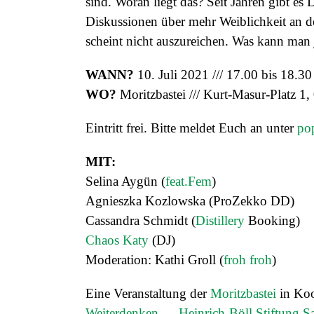
sind. Woran liegt das? Seit Jahren gibt
es 
Diskussionen über mehr Weiblichkeit an d
scheint nicht
auszureichen. Was kann man j
WANN?
10. Juli 2021 /// 17.00 bis 18.3
WO?
Moritzbastei /// Kurt-Masur-Platz 1
Eintritt frei. Bitte meldet Euch an unter
po
MIT:
Selina Aygün (
feat.Fem
)
Agnieszka Kozlowska (ProZekko DD)
Cassandra Schmidt (
Distillery
Booking)
Chaos Katy
(DJ)
Moderation: Kathi Groll (
froh froh
)
Eine Veranstaltung der
Moritzbastei
in Koo
Weiterdenken — Heinrich-Böll Stiftung S