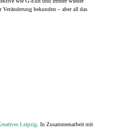
llektive wie G-Edit und immer
wieder
ür Veränderung bekunden – aber all das
reatives Leipzig
. In Zusammenarbeit mit