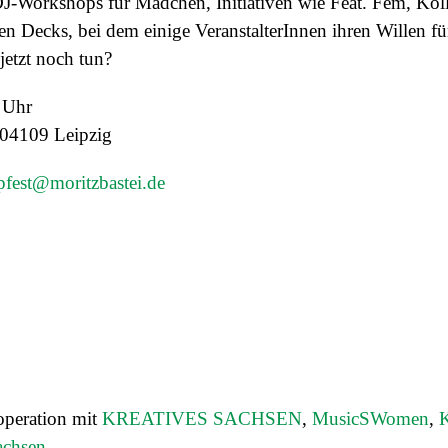
DJ-Workshops für Mädchen, Initiativen wie Feat. Fem, Ko
en Decks, bei dem einige
VeranstalterInnen ihren Willen f
etzt noch tun?
0 Uhr
, 04109 Leipzig
pfest@moritzbastei.de
peration mit
KREATIVES SACHSEN
,
MusicSWomen
,
K
achsen
.