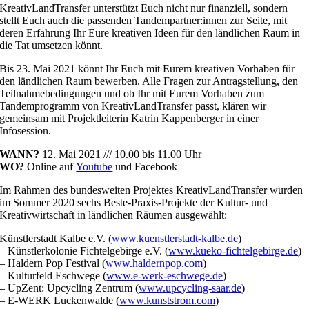
KreativLandTransfer unterstützt Euch nicht nur finanziell, sondern
stellt Euch auch die passenden Tandempartner:innen zur Seite, mit
deren Erfahrung Ihr Eure kreativen Ideen für den ländlichen Raum in
die Tat umsetzen könnt.
Bis 23. Mai 2021 könnt Ihr Euch mit Eurem kreativen Vorhaben für
den ländlichen Raum bewerben. Alle Fragen zur Antragstellung, den
Teilnahmebedingungen und ob Ihr mit Eurem Vorhaben zum
Tandemprogramm von KreativLandTransfer passt, klären wir
gemeinsam mit Projektleiterin Katrin Kappenberger in einer
Infosession.
WANN?
12. Mai 2021 /// 10.00 bis 11.00 Uhr
WO?
Online auf
Youtube
und Facebook
Im Rahmen des bundesweiten Projektes KreativLandTransfer wurden
im Sommer 2020 sechs Beste-Praxis-Projekte der Kultur- und
Kreativwirtschaft in ländlichen Räumen ausgewählt:
Künstlerstadt Kalbe e.V. (
www.kuenstlerstadt-kalbe.de
)
– Künstlerkolonie Fichtelgebirge e.V. (
www.kueko-fichtelgebirge.de
)
– Haldern Pop Festival (
www.haldernpop.com
)
– Kulturfeld Eschwege (
www.e-werk-eschwege.de
)
– UpZent: Upcycling Zentrum (
www.upcycling-saar.de
)
– E-WERK Luckenwalde (
www.kunststrom.com
)