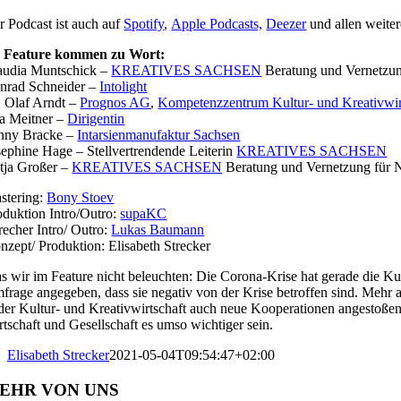
r Podcast ist auch auf
Spotify
,
Apple Podcasts,
Deezer
und allen weite
 Feature kommen zu Wort:
audia Muntschick –
KREATIVES SACHSEN
Beratung und Vernetzun
nrad Schneider –
Intolight
. Olaf Arndt –
Prognos AG
,
Kompetenzzentrum Kultur- und Kreativwir
a Meitner –
Dirigentin
nny Bracke –
Intarsienmanufaktur Sachsen
sephine Hage – Stellvertrendende Leiterin
KREATIVES SACHSEN
tja Großer –
KREATIVES SACHSEN
Beratung und Vernetzung für 
stering:
Bony Stoev
oduktion Intro/Outro:
supaKC
recher Intro/ Outro:
Lukas Baumann
nzept/ Produktion: Elisabeth Strecker
s wir im Feature nicht beleuchten: Die Corona-Krise hat gerade die Kul
frage angegeben, dass sie negativ von der Krise betroffen sind. Mehr al
 der Kultur- und Kreativwirtschaft auch neue Kooperationen angestoßen
rtschaft und Gesellschaft es umso wichtiger sein.
Elisabeth Strecker
2021-05-04T09:54:47+02:00
EHR VON UNS