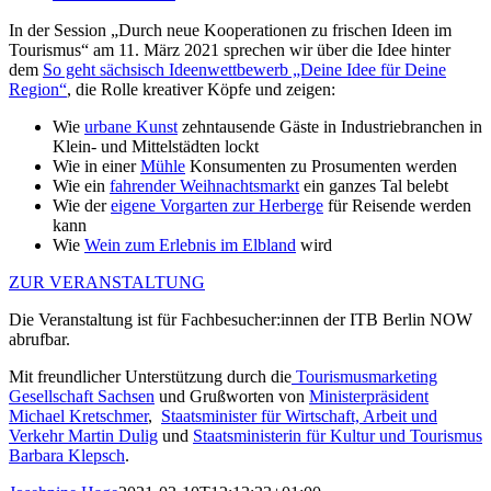
In der Session „Durch neue Kooperationen zu frischen Ideen im
Tourismus“ am 11. März 2021 sprechen wir über die Idee hinter
dem
So geht sächsisch Ideenwettbewerb „Deine Idee für Deine
Region“
, die Rolle kreativer Köpfe und zeigen:
Wie
urbane Kunst
zehntausende Gäste in Industriebranchen in
Klein- und Mittelstädten lockt
Wie in einer
Mühle
Konsumenten zu Prosumenten werden
Wie ein
fahrender Weihnachtsmarkt
ein ganzes Tal belebt
Wie der
eigene Vorgarten zur Herberge
für Reisende werden
kann
Wie
Wein zum Erlebnis im Elbland
wird
ZUR VERANSTALTUNG
Die Veranstaltung ist für Fachbesucher:innen der ITB Berlin NOW
abrufbar.
Mit freundlicher Unterstützung durch die
Tourismusmarketing
Gesellschaft Sachsen
und Grußworten von
Ministerpräsident
Michael Kretschmer
,
Staatsminister für Wirtschaft, Arbeit und
Verkehr Martin Dulig
und
Staatsministerin für Kultur und Tourismus
Barbara Klepsch
.