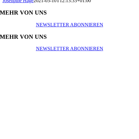
Josehpine Hage
2021-03-10T12:13:33+01:00
MEHR VON UNS
NEWSLETTER ABONNIEREN
MEHR VON UNS
NEWSLETTER ABONNIEREN