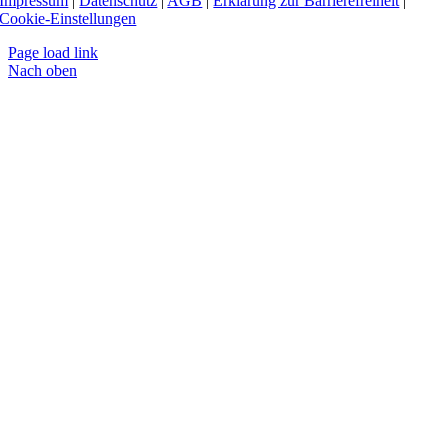
Impressum
|
Datenschutz
|
AGB
|
Erklärung zur Barrierefreiheit
|
Cookie-Einstellungen
Page load link
Nach oben