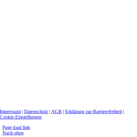
Impressum
|
Datenschutz
|
AGB
|
Erklärung zur Barrierefreiheit
|
Cookie-Einstellungen
Page load link
Nach oben