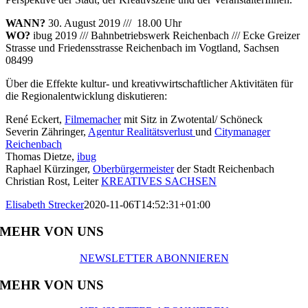
WANN?
30. August 2019 /// 18.00 Uhr
WO?
ibug 2019 ///
Bahnbetriebswerk Reichenbach /// Ecke
Greizer
Strasse und Friedensstrasse Reichenbach im Vogtland, Sachsen
08499
Über die
Effekte kultur- und kreativwirtschaftlicher Aktivitäten für
die Regionalentwicklung diskutieren:
René Eckert,
Filmemacher
mit Sitz in Zwotental/ Schöneck
Severin Zähringer,
Agentur Realitätsverlust
und
Citymanager
Reichenbach
Thomas Dietze,
ibug
Raphael Kürzinger,
Oberbürgermeister
der Stadt Reichenbach
Christian Rost, Leiter
KREATIVES SACHSEN
Elisabeth Strecker
2020-11-06T14:52:31+01:00
MEHR VON UNS
NEWSLETTER ABONNIEREN
MEHR VON UNS