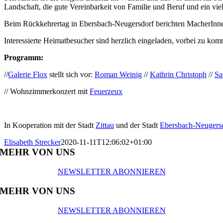
Landschaft, die gute Vereinbarkeit von Familie und Beruf und ein viel
Beim Rückkehrertag in Ebersbach-Neugersdorf berichten MacherInnen au
Interessierte Heimatbesucher sind herzlich eingeladen, vorbei zu ko
Programm:
//
Galerie Flox
stellt sich vor:
Roman Weinig
//
Kathrin Christoph
//
Sa
// Wohnzimmerkonzert mit
Feuerzeux
In Kooperation mit der Stadt
Zittau
und der Stadt
Ebersbach-Neugers
Elisabeth Strecker
2020-11-11T12:06:02+01:00
MEHR VON UNS
NEWSLETTER ABONNIEREN
MEHR VON UNS
NEWSLETTER ABONNIEREN