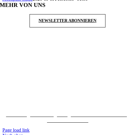
MEHR VON UNS
NEWSLETTER ABONNIEREN
Impressum
|
Datenschutz
|
AGB
|
Erklärung zur Barrierefreiheit
|
Cookie-Einstellungen
Page load link