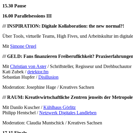
15.30
Pause
16.00
Parallelsessions III
/// INSPIRATION: Digitale Kollaboration: the new normal?!
Über Tools, virtuelle Teams, High Fives, und Arbeitskultur im digital
Mit
Simone Orgel
/// GELD: Fans finanzieren Freiberuflichkeit? Praxiserfahrunge
Mit
Christian von Aster
/ Schriftsteller, Regisseur und Drehbuchautor
Kati Zubek /
detektor.fm
Sebastian Hupfer /
Disillusion
Moderation: Josephine Hage / Kreatives Sachsen
/// RAUM: Kreativwirtschaftliche Zentren jenseits der Metropol
Mit Danilo Kuscher /
Kühlhaus Görlitz
Philipp Hentschel /
Netzwerk Digitales Landleben
Moderation: Claudia Muntschick / Kreatives Sachsen
17.15
Finale