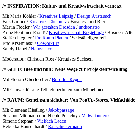
/// INSPIRATION: Kultur- und Kreativwirtschaft vernetzt
Mit Maria Köhler /
Kreatives Leipzig
/
Design:Austausch
Falk Gruner /
Kreatives Chemnitz
/ Business und Bier
Martin Fiedler /
Wir gestalten Dresden
/
undsonstso
Anne Beuthner-Krauß /
Kreativwirtschaft Erzgebirge
/ Business Afte
Steffen Hegner /
FreiRaum Plauen
/ Selbständigentreff
Eric Krzeminski /
CoworkErz
Sandy Hebel /
Neugeister
Moderation: Christian Rost / Kreatives Sachsen
/// GELD: Idee und nun? Neue Wege zur Projektentwicklung
Mit Florian Oberforcher /
Büro für Regen
Mit Canvas für alle TeilnehmerInnen zum Mitnehmen
/// RAUM: Gemeinsam sichtbar: Von PopUp-Stores, Vielfachläd
Mit Clemens Kießling /
Jakobpassage
Susanne Mittmann und Nicole Pustelny /
Malwatanderes
Simone Stephan /
Vielfach Laden
Rebekka Rauschhardt /
Rauschickermann