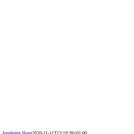
Josehpine Hage
2020-11-11T13:19:39+01:00